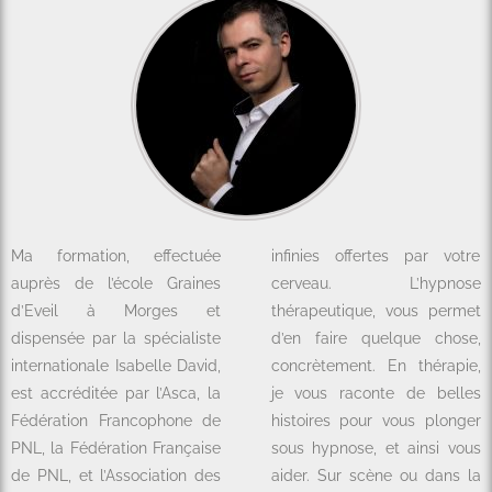
Ma formation, effectuée
infinies offertes par votre
auprès de l’école Graines
cerveau. L’hypnose
d’Eveil à Morges et
thérapeutique, vous permet
dispensée par la spécialiste
d’en faire quelque chose,
internationale Isabelle David,
concrètement. En thérapie,
est accréditée par l’Asca, la
je vous raconte de belles
Fédération Francophone de
histoires pour vous plonger
PNL, la Fédération Française
sous hypnose, et ainsi vous
de PNL, et l’Association des
aider. Sur scène ou dans la