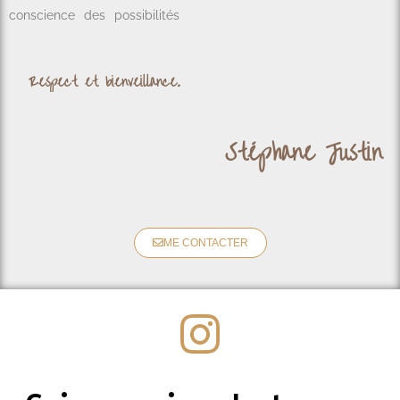
conscience des possibilités
R
e
s
p
e
c
t
e
t
b
i
e
n
v
e
i
l
l
a
n
c
e
.
S
t
é
p
h
a
n
e
J
u
s
t
i
n
ME CONTACTER